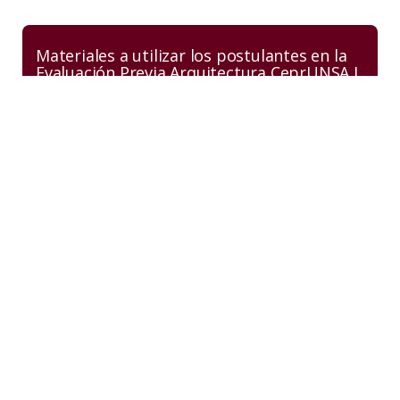
Materiales a utilizar los postulantes en la
Evaluación Previa Arquitectura CeprUNSA I
Fase
Ver información
Guías de Admisión de Música y Artes
Plásticas para la evaluación de Perfil
Vocacional
Ver información
Informes de Admisión:
Central Telefónica
054 391911