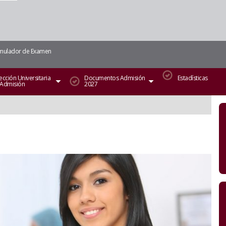
mulador de Examen
ección Universitaria
Documentos Admisión
Estadísticas
 Admisión
2027