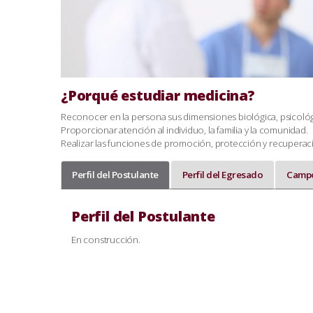
¿Porqué estudiar medicina?
Reconocer en la persona sus dimensiones biológica, psicológi
Proporcionar atención al individuo, la familia y la comunidad.
Realizar las funciones de promoción, protección y recuperació
Perfil del Postulante
Perfil del Egresado
Campo
Perfil del Postulante
En construcción.