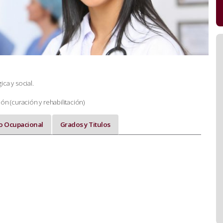
ca y social.
n (curación y rehabilitación)
 Ocupacional
Grados y Titulos