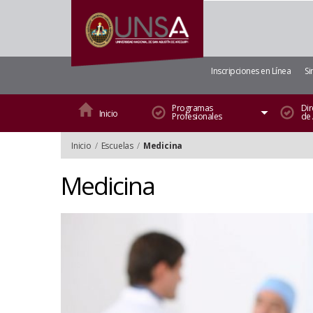
Inscripciones en Línea
Si
Programas
Dir
Inicio
Profesionales
de
Inicio
/
Escuelas
/
Medicina
Medicina